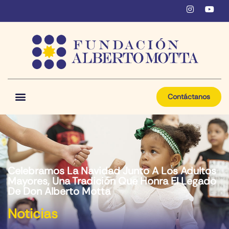
Contáctanos
Celebramos La Navidad Junto A Los Adultos
Mayores, Una Tradición Que Honra El Legado
De Don Alberto Motta
Noticias