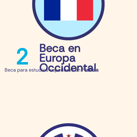
Beca en
2
Europa
Occidental
Beca para estudios superiores​ en
Francia