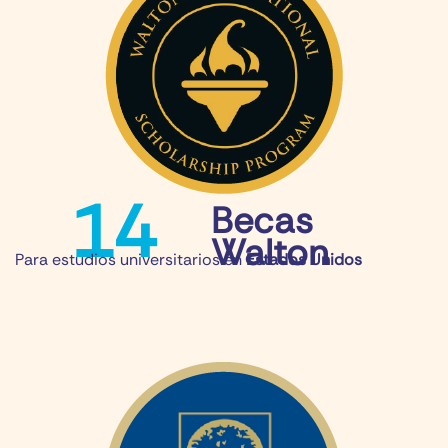
14
Becas
Walton
Para estudios universitarios en​
Estados Unidos​