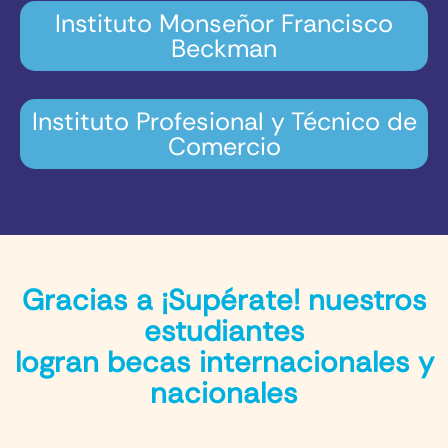
Instituto Monseñor Francisco
Beckman
Instituto Profesional y Técnico de
Comercio
Gracias a ¡Supérate! nuestros
estudiantes
logran becas internacionales y
nacionales