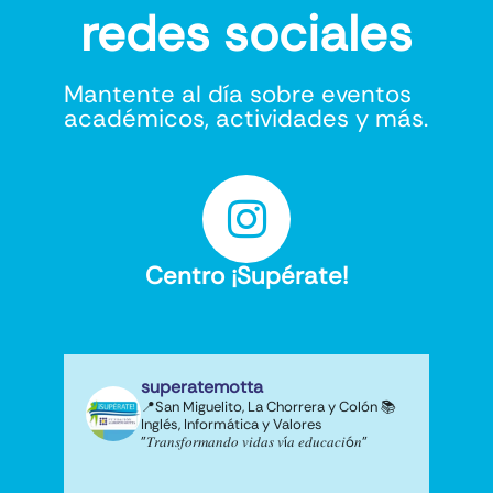
redes sociales
Mantente al día sobre eventos
académicos, actividades y más.
Centro ¡Supérate!
superatemotta
📍San Miguelito, La Chorrera y Colón
📚
Inglés, Informática y Valores
"𝑇𝑟𝑎𝑛𝑠𝑓𝑜𝑟𝑚𝑎𝑛𝑑𝑜 𝑣𝑖𝑑𝑎𝑠 𝑣í𝑎 𝑒𝑑𝑢𝑐𝑎𝑐𝑖ó𝑛"